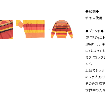
◆状態◆
新品未使用
◆ブランド◆
【ETRO/エ
1968年、テ
ロ）によって
ミラノコレク
ンド。
上品でシック
のファブリッ
その色彩感覚
世界中の人々