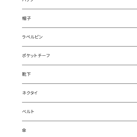
50/XL～
48/L
26cm～
帽子
50/XL～
27cm～
ラペルピン
28cm～
ポケットチーフ
靴下
ネクタイ
ベルト
傘