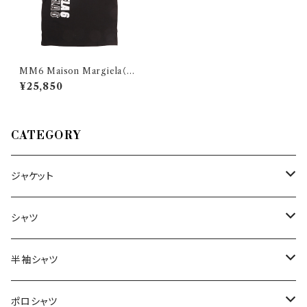
MM6 Maison Margiela（エ
ムエムシックス メゾンマルジェ
¥25,850
ラ） Uネック半袖Tシャツ S52G
C0177 27594
CATEGORY
ジャケット
～44/S
シャツ
46/M
～44/S
半袖シャツ
48/L
46/M
～44/S
ポロシャツ