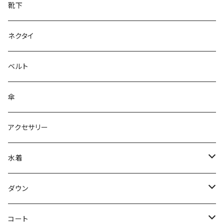
靴下
ネクタイ
ベルト
傘
アクセサリー
水着
～44/S
ダウン
46/M
～44/S
コート