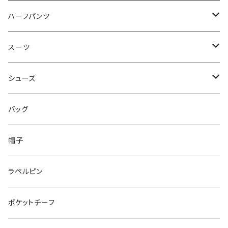
50/XL～
48/L
46/M
～44/S
ハーフパンツ
50/XL～
48/L
46/M
～44/S
スーツ
50/XL～
48/L
46/M
～44/S
シューズ
50/XL～
48/L
46/M
～25.5cm
バッグ
50/XL～
48/L
26cm～
帽子
50/XL～
27cm～
ラペルピン
28cm～
ポケットチーフ