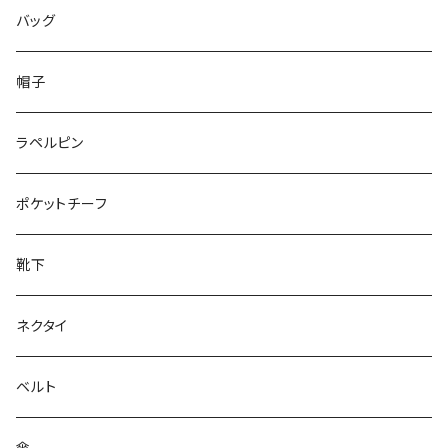
50/XL～
48/L
46/M
～25.5cm
バッグ
50/XL～
48/L
26cm～
帽子
50/XL～
27cm～
ラペルピン
28cm～
ポケットチーフ
靴下
ネクタイ
ベルト