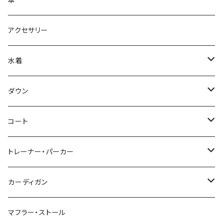
傘
アクセサリー
水着
～44/S
ダウン
46/M
～44/S
コート
48/L
46/M
～44/S
トレーナー・パーカー
50/XL～
48/L
46/M
～44/S
カーディガン
50/XL～
48/L
46/M
～44/S
マフラー・ストール