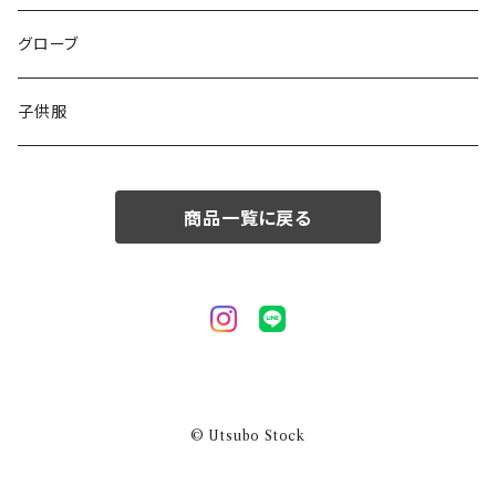
50/XL～
48/L
46/M
グローブ
50/XL～
48/L
子供服
50/XL～
商品一覧に戻る
© Utsubo Stock