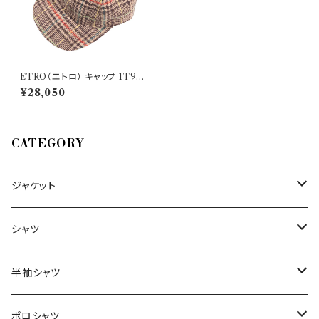
ETRO（エトロ） キャップ 1T918
28635
¥28,050
CATEGORY
ジャケット
～44/S
シャツ
46/M
～44/S
半袖シャツ
48/L
46/M
～44/S
ポロシャツ