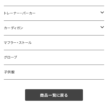
48/L
46/M
～44/S
トレーナー・パーカー
50/XL～
48/L
46/M
～44/S
カーディガン
50/XL～
48/L
46/M
～44/S
マフラー・ストール
50/XL～
48/L
46/M
グローブ
50/XL～
48/L
子供服
50/XL～
商品一覧に戻る