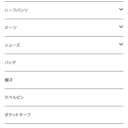
50/XL～
48/L
46/M
～44/S
ハーフパンツ
50/XL～
48/L
46/M
～44/S
スーツ
50/XL～
48/L
46/M
～44/S
シューズ
50/XL～
48/L
46/M
～25.5cm
バッグ
50/XL～
48/L
26cm～
帽子
50/XL～
27cm～
ラペルピン
28cm～
ポケットチーフ