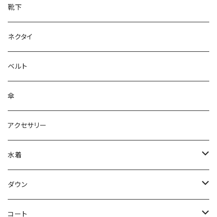
靴下
ネクタイ
ベルト
傘
アクセサリー
水着
～44/S
ダウン
46/M
～44/S
コート