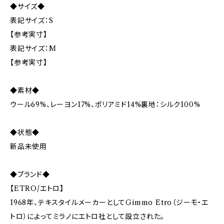
◆サイズ◆
表記サイズ：S
【参考実寸】
表記サイズ：M
【参考実寸】
◆素材◆
ウール69%、レーヨン17%、ポリアミド14%裏地：シルク100%
◆状態◆
新品未使用
◆ブランド◆
【ETRO/エトロ】
1968年、テキスタイルメーカーとしてGimmo Etro（ジーモ・エ
トロ）によってミラノにエトロ社として設立された。