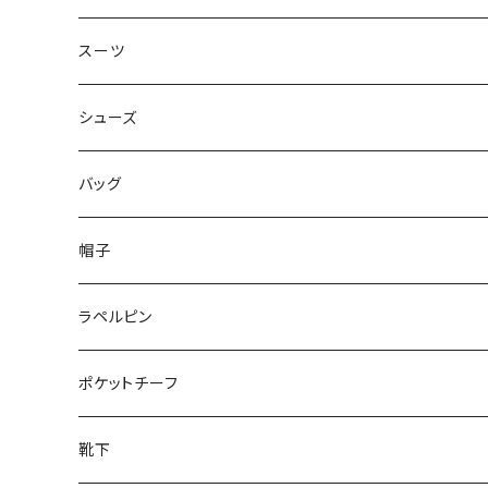
50/XL～
48/L
46/M
～44/S
スーツ
50/XL～
48/L
46/M
～44/S
シューズ
50/XL～
48/L
46/M
～25.5cm
バッグ
50/XL～
48/L
26cm～
帽子
50/XL～
27cm～
ラペルピン
28cm～
ポケットチーフ
靴下