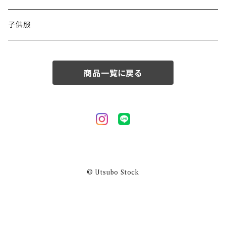
50/XL～
48/L
子供服
50/XL～
商品一覧に戻る
© Utsubo Stock