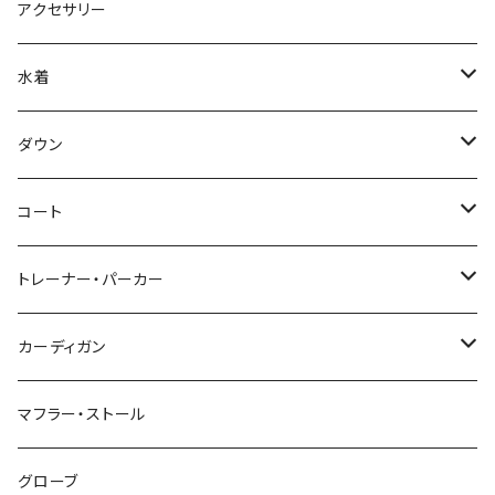
アクセサリー
水着
～44/S
ダウン
46/M
～44/S
コート
48/L
46/M
～44/S
トレーナー・パーカー
50/XL～
48/L
46/M
～44/S
カーディガン
50/XL～
48/L
46/M
～44/S
マフラー・ストール
50/XL～
48/L
46/M
グローブ