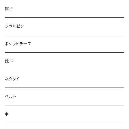
50/XL～
48/L
26cm～
帽子
50/XL～
27cm～
ラペルピン
28cm～
ポケットチーフ
靴下
ネクタイ
ベルト
傘