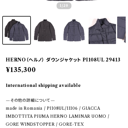
1
/20
HERNO（ヘルノ） ダウンジャケット PI108UL 29413
¥135,300
International shipping available
—その他の詳細について—
made in Romania / PI108UL/11106 / GIACCA
IMBOTTITA PIUMA HERNO LAMINAR UOMO /
GORE WINDSTOPPER / GORE-TEX