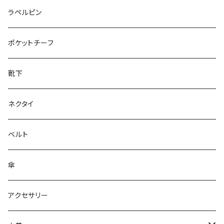
50/XL～
27cm～
ラペルピン
28cm～
ポケットチーフ
靴下
ネクタイ
ベルト
傘
アクセサリー