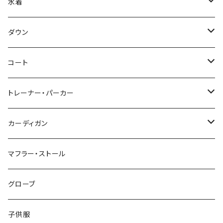
水着
～44/S
ダウン
46/M
～44/S
コート
48/L
46/M
～44/S
トレーナー・パーカー
50/XL～
48/L
46/M
～44/S
カーディガン
50/XL～
48/L
46/M
～44/S
マフラー・ストール
50/XL～
48/L
46/M
グローブ
50/XL～
48/L
子供服