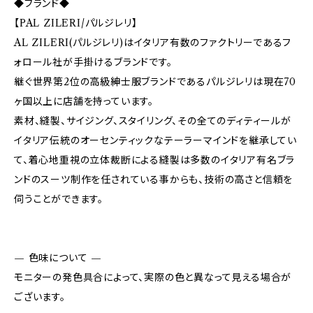
◆ブランド◆
【PAL ZILERI/パルジレリ】
AL ZILERI(パルジレリ)はイタリア有数のファクトリーであるフ
ォロール社が手掛けるブランドです。
継ぐ世界第2位の高級紳士服ブランドであるパルジレリは現在70
ヶ国以上に店舗を持っています。
素材、縫製、サイジング、スタイリング、その全てのディティールが
イタリア伝統のオーセンティックなテーラーマインドを継承してい
て、着心地重視の立体裁断による縫製は多数のイタリア有名ブラ
ンドのスーツ制作を任されている事からも、技術の高さと信頼を
伺うことができます。
— 色味について —
モニターの発色具合によって、実際の色と異なって見える場合が
ございます。