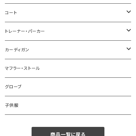
46/M
～44/S
コート
48/L
46/M
～44/S
トレーナー・パーカー
50/XL～
48/L
46/M
～44/S
カーディガン
50/XL～
48/L
46/M
～44/S
マフラー・ストール
50/XL～
48/L
46/M
グローブ
50/XL～
48/L
子供服
50/XL～
商品一覧に戻る