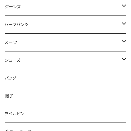
50/XL～
48/L
46/M
～44/S
ジーンズ
50/XL～
48/L
46/M
～44/S
ハーフパンツ
50/XL～
48/L
46/M
～44/S
スーツ
50/XL～
48/L
46/M
～44/S
シューズ
50/XL～
48/L
46/M
～25.5cm
バッグ
50/XL～
48/L
26cm～
帽子
50/XL～
27cm～
ラペルピン