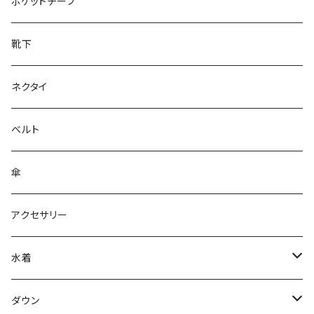
28cm～
ポケットチーフ
靴下
ネクタイ
ベルト
傘
アクセサリー
水着
～44/S
ダウン