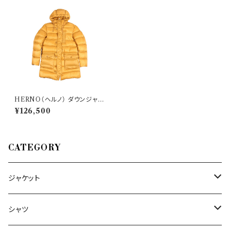
HERNO（ヘルノ） ダウンジャケ
ット PI0764U 31205
¥126,500
CATEGORY
ジャケット
～44/S
シャツ