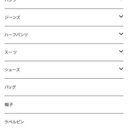
パンツ
50/XL～
48/L
46/M
～44/S
ジーンズ
50/XL～
48/L
46/M
～44/S
ハーフパンツ
50/XL～
48/L
46/M
～44/S
スーツ
50/XL～
48/L
46/M
～44/S
シューズ
50/XL～
48/L
46/M
～25.5cm
バッグ
50/XL～
48/L
26cm～
帽子
50/XL～
27cm～
ラペルピン