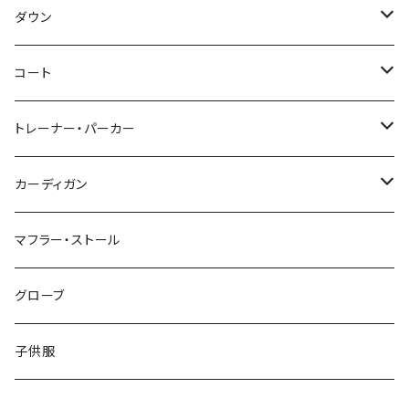
～44/S
ダウン
46/M
～44/S
コート
48/L
46/M
～44/S
トレーナー・パーカー
50/XL～
48/L
46/M
～44/S
カーディガン
50/XL～
48/L
46/M
～44/S
マフラー・ストール
50/XL～
48/L
46/M
グローブ
50/XL～
48/L
子供服
50/XL～