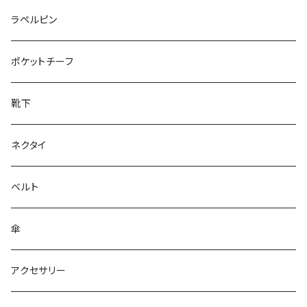
50/XL～
27cm～
ラペルピン
28cm～
ポケットチーフ
靴下
ネクタイ
ベルト
傘
アクセサリー