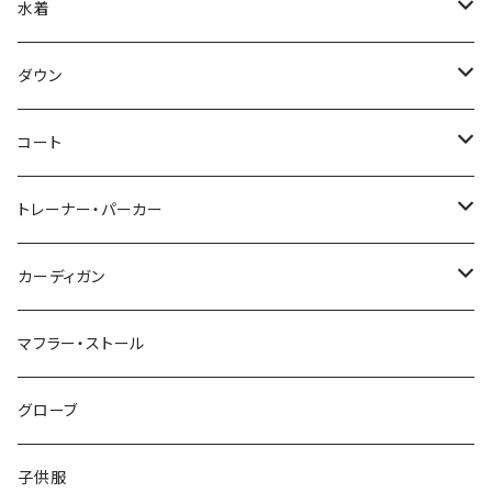
水着
～44/S
ダウン
46/M
～44/S
コート
48/L
46/M
～44/S
トレーナー・パーカー
50/XL～
48/L
46/M
～44/S
カーディガン
50/XL～
48/L
46/M
～44/S
マフラー・ストール
50/XL～
48/L
46/M
グローブ
50/XL～
48/L
子供服