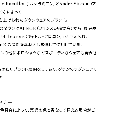
ne Ramillon（レネ・ラミヨン）とAndre Vincent（ア
サン）によって
ち上げられたダウンウェアのブランド。
のダウンはAFNOR（フランス規格協会）から、最高品
4Flcorons（キャトル・フロコン）」が与えられ、
ョウ）の産毛を素材とし厳選して使用している。
ンの他にポロシャツなどスポーティなウェアも発表さ
性の強いブランド展開をしており、ダウンのラグジュアリ
す。
いて —
色具合によって、実際の色と異なって見える場合がご