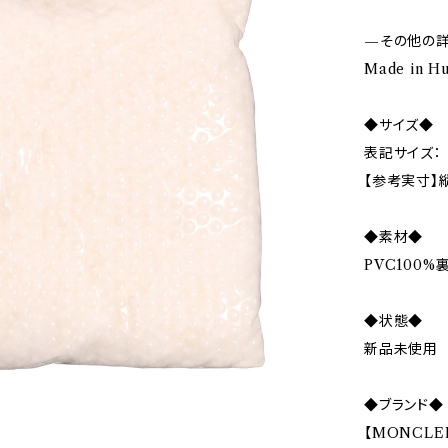
—その他の
Made in H
◆サイズ◆
表記サイズ：
【参考実寸】縦
◆素材◆
PVC100%
◆状態◆
新品未使用
◆ブランド◆
【MONCLE