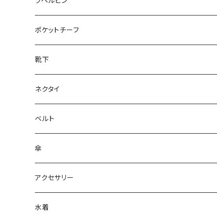
50/XL～
27cm～
ラペルピン
28cm～
ポケットチーフ
靴下
ネクタイ
ベルト
傘
アクセサリー
水着