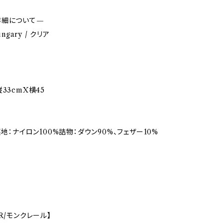
詳細について—
ungary / クリア
33cmX横45
裏地：ナイロン100%詰物：ダウン90%、フェザー10%
R/モンクレール】