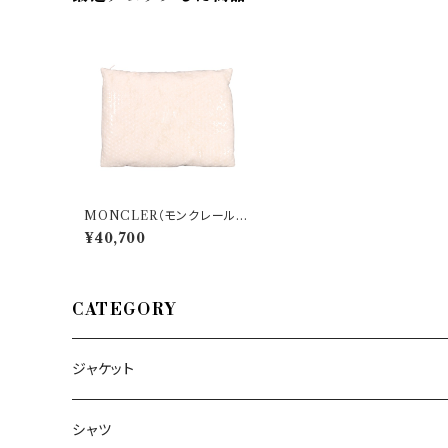
MONCLER（モンクレール）
クラッチバッグ F209B6B50
¥40,700
000 02SJA 29612
CATEGORY
ジャケット
～44/S
シャツ