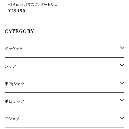
+39 masq（マスク） タートルネ
ックセーター gaufre 31487
¥29,150
CATEGORY
ジャケット
～44/S
シャツ
46/M
～44/S
半袖シャツ
48/L
46/M
～44/S
ポロシャツ
50/XL～
48/L
46/M
～44/S
Tシャツ