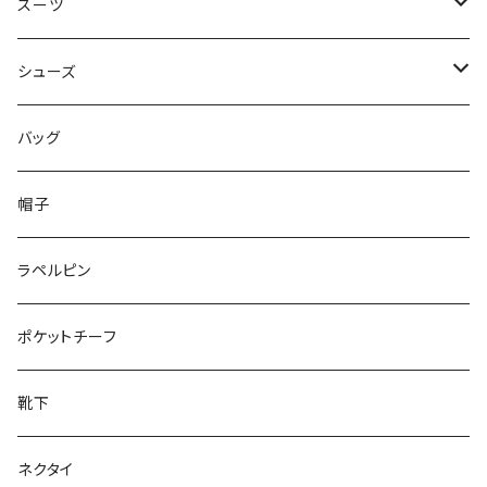
50/XL～
48/L
46/M
～44/S
スーツ
50/XL～
48/L
46/M
～44/S
シューズ
50/XL～
48/L
46/M
～25.5cm
バッグ
50/XL～
48/L
26cm～
帽子
50/XL～
27cm～
ラペルピン
28cm～
ポケットチーフ
靴下
ネクタイ