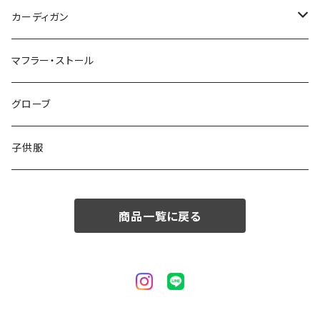
50/XL～
48/L
46/M
～44/S
カーディガン
50/XL～
48/L
46/M
～44/S
マフラー・ストール
50/XL～
48/L
46/M
グローブ
50/XL～
48/L
子供服
50/XL～
商品一覧に戻る