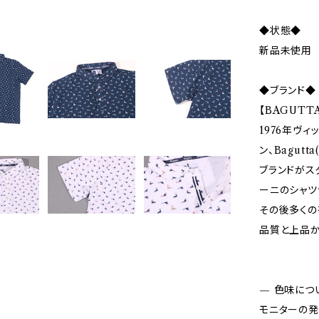
◆状態◆
新品未使用
◆ブランド◆
【BAGUTT
1976年ヴ
ン、Bagutt
ブランドがス
ーニのシャツ
その後多くの
品質と上品か
— 色味につ
モニターの発