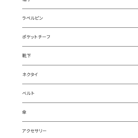
50/XL～
27cm～
ラペルピン
28cm～
ポケットチーフ
靴下
ネクタイ
ベルト
傘
アクセサリー