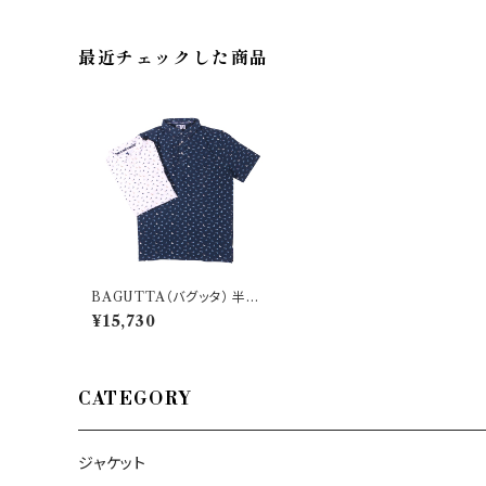
最近チェックした商品
BAGUTTA（バグッタ） 半袖
ポロシャツ BBUMP11SE 31
¥15,730
764
CATEGORY
ジャケット