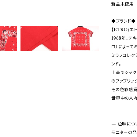
新品未使用
◆ブランド◆
【ETRO/エ
1968年、テ
ロ）によって
ミラノコレク
ンド。
上品でシック
のファブリッ
その色彩感覚
世界中の人々
— 色味につ
モニターの発