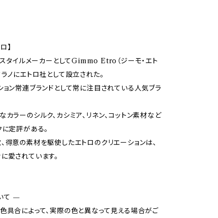
トロ】
キスタイルメーカーとしてGimmo Etro（ジーモ・エト
ミラノにエトロ社として設立された。
ション常連ブランドとして常に注目されている人気ブラ
なカラーのシルク、カシミア、リネン、コットン素材など
クに定評がある。
、得意の素材を駆使したエトロのクリエーションは、
に愛されています。
いて —
色具合によって、実際の色と異なって見える場合がご