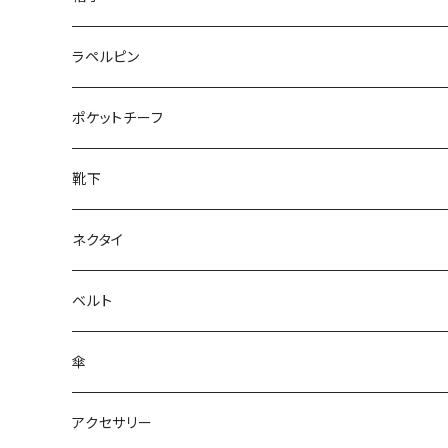
50/XL～
27cm～
ラペルピン
28cm～
ポケットチーフ
靴下
ネクタイ
ベルト
傘
アクセサリー