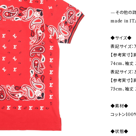
—その他の
made in I
◆サイズ◆
表記サイズ：X
【参考実寸】肩
74cm、袖丈 
表記サイズ：3
【参考実寸】肩
75cm、袖丈 
◆素材◆
コットン100
◆状態◆