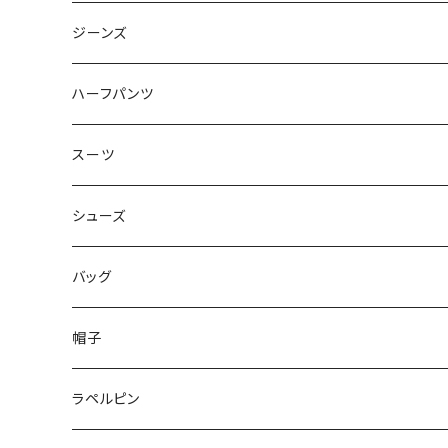
50/XL～
48/L
46/M
～44/S
ジーンズ
50/XL～
48/L
46/M
～44/S
ハーフパンツ
50/XL～
48/L
46/M
～44/S
スーツ
50/XL～
48/L
46/M
～44/S
シューズ
50/XL～
48/L
46/M
～25.5cm
バッグ
50/XL～
48/L
26cm～
帽子
50/XL～
27cm～
ラペルピン