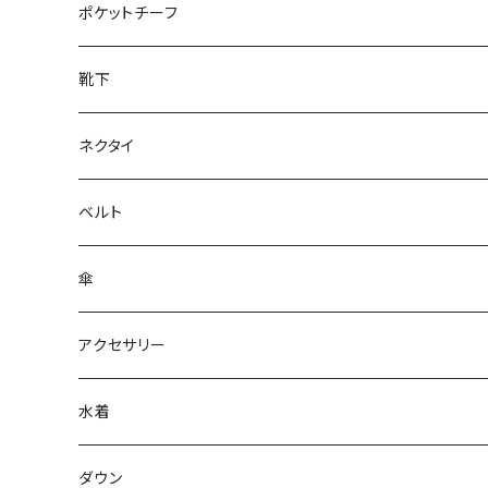
28cm～
ポケットチーフ
靴下
ネクタイ
ベルト
傘
アクセサリー
水着
～44/S
ダウン