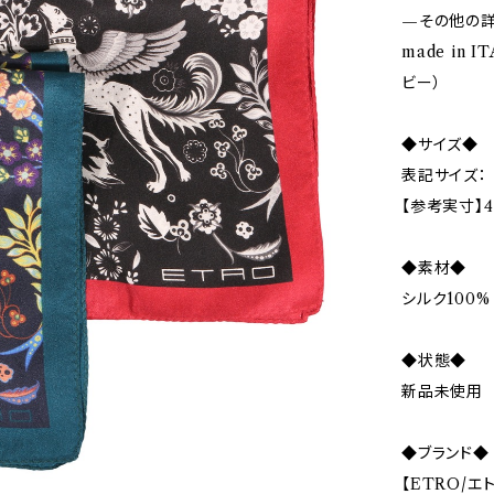
—その他の
made in
ビー）
◆サイズ◆
表記サイズ：
【参考実寸】4
◆素材◆
シルク100%
◆状態◆
新品未使用
◆ブランド◆
【ETRO/エ