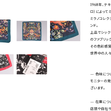
1968年、テ
ロ）によって
ミラノコレク
ンド。
上品でシック
のファブリッ
その色彩感覚
世界中の人々
— 色味につ
モニターの発
ざいます。
— 在庫につ
店頭や自社サ