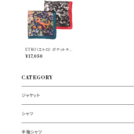
ETRO（エトロ） ポケットチー
フ 1T199 4005 0001 3201
¥17,050
4
CATEGORY
ジャケット
～44/S
シャツ
46/M
～44/S
半袖シャツ