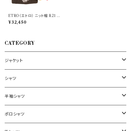
ETRO（エトロ） ニット帽 R21 1
5267 9481 32256
¥32,450
CATEGORY
ジャケット
～44/S
シャツ
46/M
～44/S
半袖シャツ
48/L
46/M
～44/S
ポロシャツ