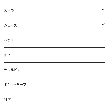
50/XL～
48/L
46/M
～44/S
スーツ
50/XL～
48/L
46/M
～44/S
シューズ
50/XL～
48/L
46/M
～25.5cm
バッグ
50/XL～
48/L
26cm～
帽子
50/XL～
27cm～
ラペルピン
28cm～
ポケットチーフ
靴下