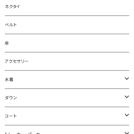
ネクタイ
ベルト
傘
アクセサリー
水着
～44/S
ダウン
46/M
～44/S
コート