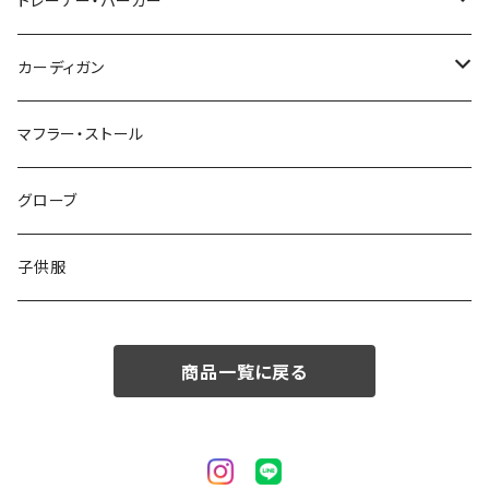
48/L
46/M
～44/S
トレーナー・パーカー
50/XL～
48/L
46/M
～44/S
カーディガン
50/XL～
48/L
46/M
～44/S
マフラー・ストール
50/XL～
48/L
46/M
グローブ
50/XL～
48/L
子供服
50/XL～
商品一覧に戻る