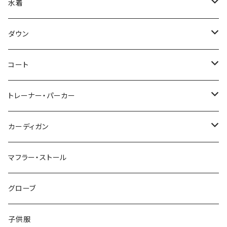
水着
～44/S
ダウン
46/M
～44/S
コート
48/L
46/M
～44/S
トレーナー・パーカー
50/XL～
48/L
46/M
～44/S
カーディガン
50/XL～
48/L
46/M
～44/S
マフラー・ストール
50/XL～
48/L
46/M
グローブ
50/XL～
48/L
子供服