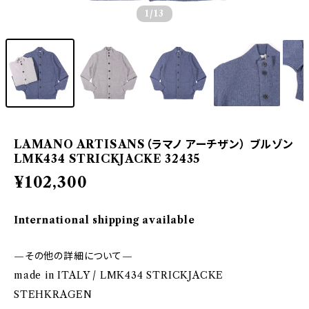
1
/13
LAMANO ARTISANS（ラマノ アーチザン） ブルゾン
LMK434 STRICKJACKE 32435
¥102,300
International shipping available
—その他の詳細について—
made in ITALY / LMK434 STRICKJACKE
STEHKRAGEN