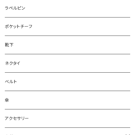
50/XL～
27cm～
ラペルピン
28cm～
ポケットチーフ
靴下
ネクタイ
ベルト
傘
アクセサリー