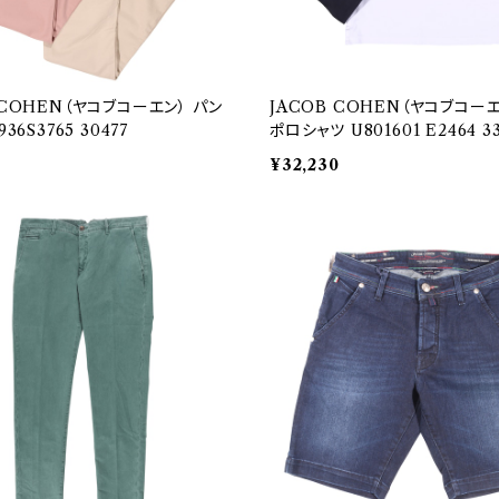
 COHEN（ヤコブコーエン） パン
JACOB COHEN（ヤコブコー
936S3765 30477
ポロシャツ U801601 E2464 33
¥32,230