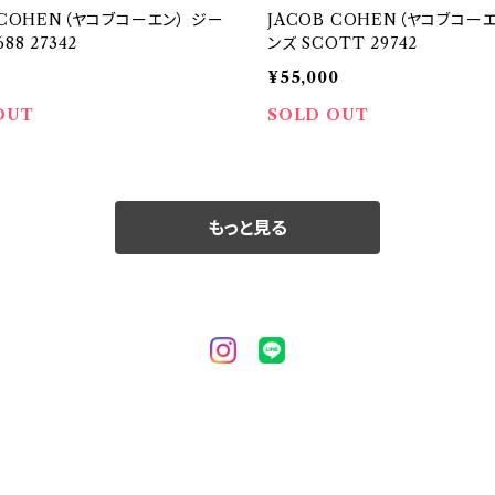
 COHEN（ヤコブコーエン） ジー
JACOB COHEN（ヤコブコー
88 27342
ンズ SCOTT 29742
¥55,000
OUT
SOLD OUT
もっと見る