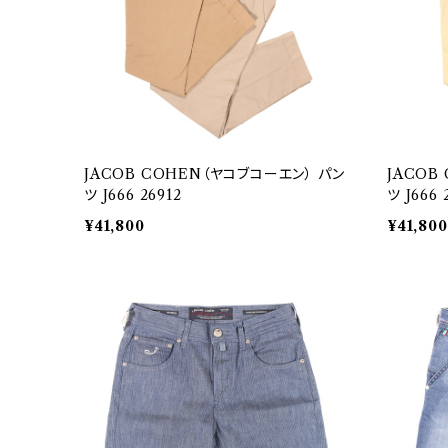
JACOB COHEN（ヤコブコーエン） パン
JACOB
ツ J666 26912
ツ J666 
¥41,800
¥41,800