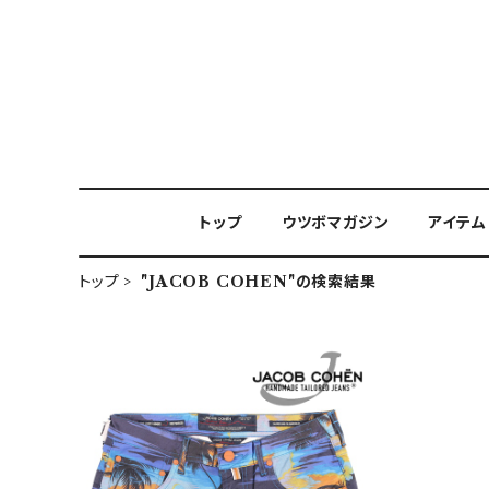
トップ
ウツボマガジン
アイテム
トップ
"JACOB COHEN"の検索結果