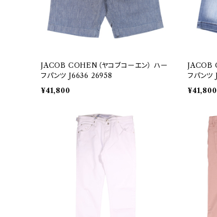
JACOB COHEN（ヤコブコーエン） ハー
JACOB
フパンツ J6636 26958
フパンツ J
¥41,800
¥41,800