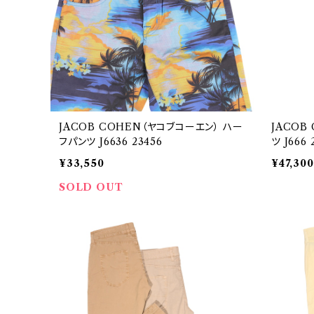
JACOB COHEN（ヤコブコーエン） ハー
JACOB
フパンツ J6636 23456
ツ J666 
¥33,550
¥47,300
SOLD OUT