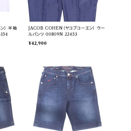
エン） 半袖
JACOB COHEN（ヤコブコーエン） ウー
154
ルパンツ 00809N 22453
¥42,900