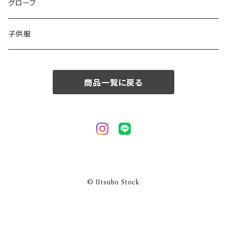
50/XL～
48/L
46/M
グローブ
50/XL～
48/L
子供服
50/XL～
商品一覧に戻る
© Utsubo Stock