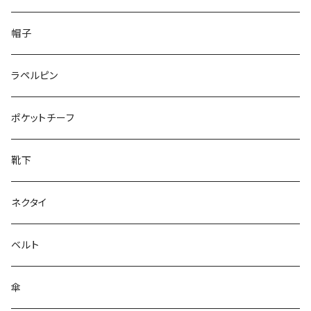
50/XL～
48/L
26cm～
帽子
50/XL～
27cm～
ラペルピン
28cm～
ポケットチーフ
靴下
ネクタイ
ベルト
傘