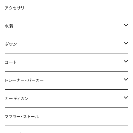
アクセサリー
水着
～44/S
ダウン
46/M
～44/S
コート
48/L
46/M
～44/S
トレーナー・パーカー
50/XL～
48/L
46/M
～44/S
カーディガン
50/XL～
48/L
46/M
～44/S
マフラー・ストール