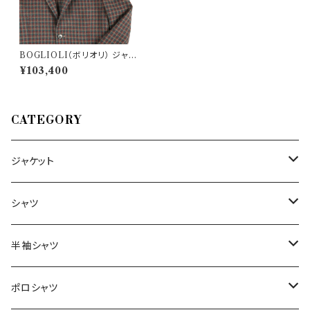
BOGLIOLI（ボリオリ） ジャケ
ット N2902E 21818
¥103,400
CATEGORY
ジャケット
～44/S
シャツ
46/M
～44/S
半袖シャツ
48/L
46/M
～44/S
ポロシャツ