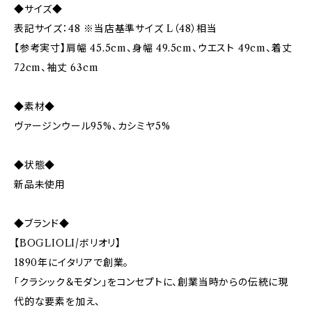
◆サイズ◆
表記サイズ：48 ※当店基準サイズ L（48）相当
【参考実寸】肩幅 45.5cm、身幅 49.5cm、ウエスト 49cm、着丈
72cm、袖丈 63cm
◆素材◆
ヴァージンウール95%、カシミヤ5%
◆状態◆
新品未使用
◆ブランド◆
【BOGLIOLI/ボリオリ】
1890年にイタリアで創業。
「クラシック＆モダン」をコンセプトに、創業当時からの伝統に現
代的な要素を加え、