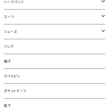
50/XL～
48/L
46/M
～44/S
ハーフパンツ
50/XL～
48/L
46/M
～44/S
スーツ
50/XL～
48/L
46/M
～44/S
シューズ
50/XL～
48/L
46/M
～25.5cm
バッグ
50/XL～
48/L
26cm～
帽子
50/XL～
27cm～
ラペルピン
28cm～
ポケットチーフ
靴下