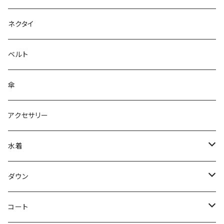
ネクタイ
ベルト
傘
アクセサリー
水着
～44/S
ダウン
46/M
～44/S
コート