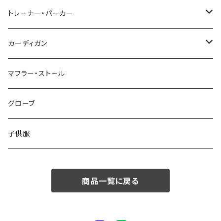
48/L
46/M
～44/S
トレーナー・パーカー
50/XL～
48/L
46/M
～44/S
カーディガン
50/XL～
48/L
46/M
～44/S
マフラー・ストール
50/XL～
48/L
46/M
グローブ
50/XL～
48/L
子供服
50/XL～
商品一覧に戻る