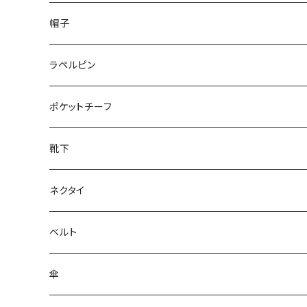
50/XL～
48/L
26cm～
帽子
50/XL～
27cm～
ラペルピン
28cm～
ポケットチーフ
靴下
ネクタイ
ベルト
傘