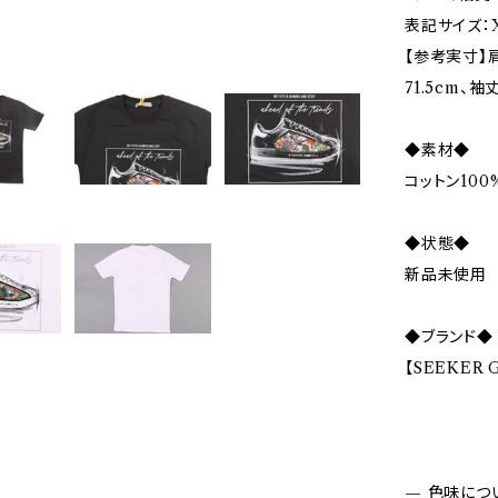
表記サイズ：X
【参考実寸】肩
71.5cm、袖
◆素材◆
コットン100
◆状態◆
新品未使用
◆ブランド◆
【SEEKER
— 色味につ